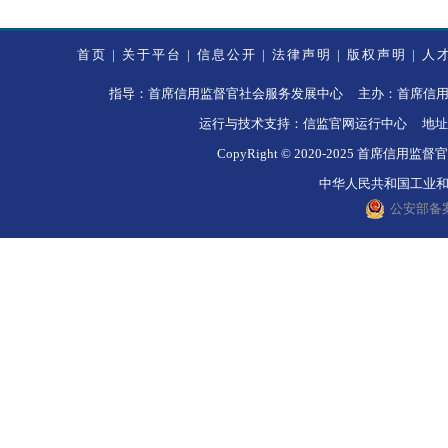
首页
|
关于平台
|
信息公开
|
法律声明
|
版权声明
|
人
指导：首席信用监督官社会服务发展中心 主办：首席信用监督官社
运行与技术支持：信监官网运行中心 地址
CopyRight © 2020-2025 
中华人民共和国工业和信息
公安部备案号