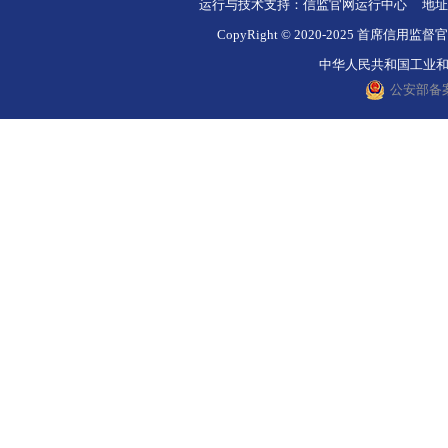
运行与技术支持：信监官网运行中心 地址
CopyRight © 2020-2025 
中华人民共和国工业和信息
公安部备案号