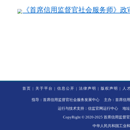
《首席信用监督官社会服务师》政审表
首页
|
关于平台
|
信息公开
|
法律声明
|
版权声明
|
人
指导：首席信用监督官社会服务发展中心 主办：首席信用监督官社
运行与技术支持：信监官网运行中心 地址
CopyRight © 2020-2025 
中华人民共和国工业和信息